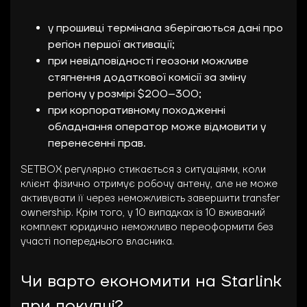
у прошивці термінала зберігаються дані про
регіон першої активації;
при невідповідності геозони можливе
стягнення додаткової комісії за зміну
регіону у розмірі $200–300;
при корпоративному походженні
обладнання оператор може відмовити у
перенесенні прав.
SETBOX регулярно стикається з ситуаціями, коли
клієнт фізично отримує робочу антену, але не може
активувати її через неможливість завершити transfer
ownership. Крім того, у 10 випадках із 10 вживаний
комплект юридично неможливо переоформити без
участі попереднього власника.
Чи варто економити на Starlink
при покупці?