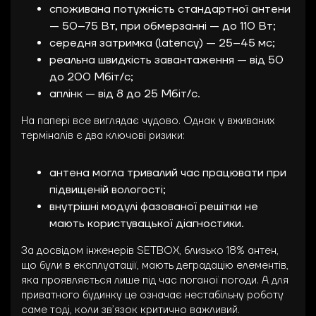
споживана потужність стандартної антени
— 50–75 Вт, при обмерзанні — до 110 Вт;
середня затримка (latency) — 25–45 мс;
реальна швидкість завантаження — від 50
до 200 Мбіт/с;
аплінк — від 8 до 25 Мбіт/с.
На папері все виглядає чудово. Однак у вживаних
терміналів є два ключові ризики:
антена могла тривалий час працювати при
підвищеній вологості;
внутрішні модулі фазованої решітки не
мають користувацької діагностики.
За досвідом інженерів SETBOX, близько 18% антен,
що були в експлуатації, мають деградацію елементів,
яка проявляється лише під час поганої погоди. А для
приватного будинку це означає нестабільну роботу
саме тоді, коли зв’язок критично важливий.